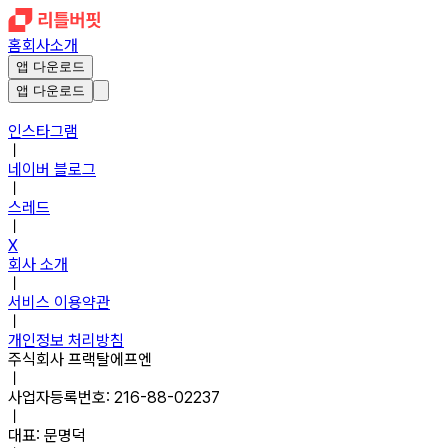
홈
회사소개
앱 다운로드
앱 다운로드
인스타그램
ㅣ
네이버 블로그
ㅣ
스레드
ㅣ
X
회사 소개
ㅣ
서비스 이용약관
ㅣ
개인정보 처리방침
주식회사 프랙탈에프엔
ㅣ
사업자등록번호: 216-88-02237
ㅣ
대표: 문명덕